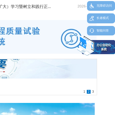
考出行服务保障
西宁市大墩
无障碍访问
2026-07-31
大）学习暨树立和践行正...
长者模式
智能问答
1
2
3