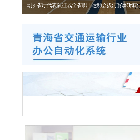
喜报 省厅代表队征战全省职工运动会拔河赛事斩获