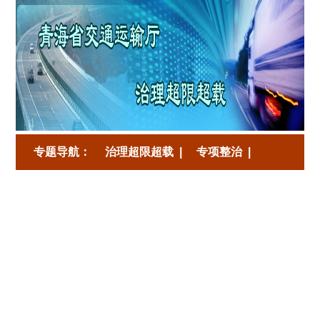
专题导航：
治理超限超载
|
专项整治
|
落实两个责任 强化党风廉政
|
专项整治三年
|
两学一做
|
党史学习教育
|
劳动模范