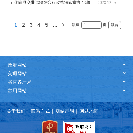
化隆县交通运输综合行政执法队举办 治超条例》宣贯工作会
2023-12-07
11:05
1
2
3
4
5
...
跳至
页
关于我们
|
联系方式
|
网站声明
|
网站地图