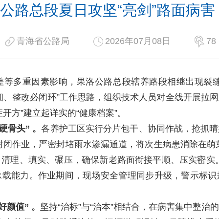
公路总段夏日攻坚“亮剑”路面病害
青海省公路局
2026年07月08日
78
多重因素影响，果洛公路总段辖养路段相继出现裂缝、
细、整改必闭环”工作思路，组织技术人员对全线开展拉
开方”建立起详实的“健康档案”。
硬骨头”
。
各养护工区实行分片包干、协同作战，抢抓晴
封闭作业，严密封堵雨水渗漏通道，将次生病患消除在萌
、清理、填实、碾压，确保新老路面衔接平顺、压实密实
承载能力。作业期间，现场安全管理同步升级，警示标识
好颜值”
。
坚持“治标”与“治本”相结合，在病害集中整