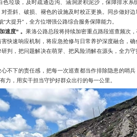
白色垃圾，及时疏通边沟、涵洞淤积泥沙，保障排水系
，对歪斜、破损、褪色的设施及时校正更换。同步做好边
貌“大提升”，全方位增强公路综合服务保障能力。
加速度”
。
果洛公路总段将持续加密重点路段巡查频次，
病害快速响应机制，将应急抢修与日常养护深度融合，确
律研判，把问题解决在萌芽、把风险消解在源头，全力守
不下的责任感，把每一次巡查都当作排除隐患的哨兵
有力，用实干担当守护好群众出行的每一公里。