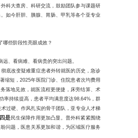
普外科大查房
、科研交流，鼓励团队参与课题研
果。如今肝胆、胰腺、胃肠、甲乳等各个亚专业
了哪些阶段性亮眼成效？
病远、看病难、看病贵的突出问题。
，彻底改变疑难重症患者外转就医的历史，急诊
缩短，2025年
医院
门诊、住院患者次均费用
服务落地见效，就医流程更便捷，床旁结算、术
率持续提高，患者平均满意度达98.64%，群
技术过硬、作风扎实的骨干团队，亚专业人才梯
四是
民生保障作用更加凸显。普外科紧紧围绕
愁盼问题，医患关系更加和谐，为区域医疗服务