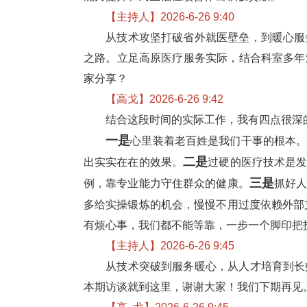
【主持人】2026-6-26 9:40
从技术攻坚打破省外就医壁垒，到暖心服
之路。立足高原医疗服务实际，结合科室多年
家分享？
【高戈】2026-6-26 9:42
结合这段时间的实际工作，我有四点很深
一
是
心里装着老百姓是我们干事的根本
二
是
出实实在在的效果。
过硬的医疗技术是
三
是
例，靠专业能力守住群众的健康。
抓好
多给实操锻炼的机会，慢慢不用过度依赖外部
有烦心事，我们都不能等靠，一步一个脚印把
【主持人】2026-6-26 9:45
从技术突破到服务暖心，从人才培育到长
本期访谈就到这里，谢谢大家！我们下期再见