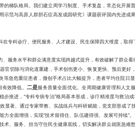
带的梯队格局。我们
建立周学习制度
、手术复盘，常态化开展
用示范与高原人群胆石症高发成因研究》课题获评国内先进成
。
科在专科诊疗、便民服务、人才建设、民生保障四大维度，取得
力、服务水平和群众满意度实现跨越式提升，有效破解了群众看
多器官切除与消化道重建，手术创伤更小、恢复更快、预后更好
炎等急危重症患者，微创手术占比大幅提升，患者平均住院日显著
二是
负担有效降低。
服务质量全面优化。全周期健康管理和人文
步推进，“专科专病专治”格局基本形成，诊疗精准度与救治成功
成效显著。通过专家带教、实战练兵与科研赋能，党支部形
成了
能力全面增强，实现“技术留得住、队伍建得强、发展可持续”。
技术、服务、担当守住民生健康底线，切实解决群众就医急难