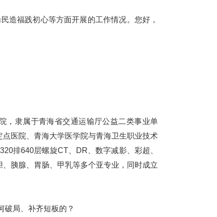
为民造福践初心
等方面开展的工作情况
。
您好，
院，隶属于青海省交通运输厅公益二类事业单
定点医院、青海大学医学院与青海卫生职业技术
0排640层螺旋CT、DR、数字减影、彩超、
胆、胰腺、胃肠、甲乳等多个亚专业，
同时
成立
何破局、补齐短板的？