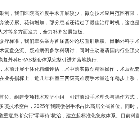
限制，我们
医院
高难度手术开展较少，微创技术应用范围有限
奔波劳累、花销增加，部分患者还错过了最佳治疗时机，这也
人才等多方面发力，全力补齐发展短板。
疗标准，我们牵头举办首届普外论坛暨肝胆胰、胃肠外科学术
术复盘交流、疑难病例多学科研讨，同时主动邀请国内行业顶
康复外科ERAS整套体系完整引进并落地执行。
术前开展个体化精细评估，术中落实微创精准操作，术后配套
在业务指标上，近几年科室三四级高难度手术量连年稳步上涨
首位。组建专项技术攻坚小组，引进前沿手术理念与操作方式
多项技术空白
，
2025年我院
微创手术占比高居全省首位。
同时
危重症患者实行“零等待”救治，建立起标准化急救体系。目前科