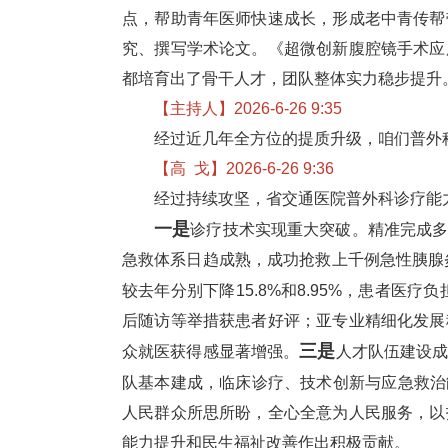
点，帮助青年医师快速成长，形成老中青传帮
究、撰写学术论文。《超微创新腹腔镜手术应
都培育出了骨干人才，团队整体实力稳步提升
【主持人】2026-6-26 9:35
经过近几年全方位的提质升级，咱们普外
【高 戈】2026-6-26 9:36
经过持续攻坚，省交通医院普外科诊疗能
一是
诊疗技术实现重大突破。精准完成
急救体系日趋成熟，成功抢救上千例急性胰腺
较去年分别下降15.8%和8.95%，患者医疗
后随访等举措获患者好评；亚专业精细化发展稳
三是
众就医获得感显著增强。
人才队伍建设
队基本建成，临床诊疗、技术创新与应急救治
人民群众所思所盼，全心全意为人民服务，以
能力提升和民生福祉改善作出积极贡献。