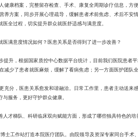
人健康档案，完整留存检查、手术、康复全周期诊疗信息，方
营养方案，同步开展心理疏导，缓解患者术前焦虑、术后不安
就医全过程，切实提升群众就医舒适感与满意度。
就医满意度情况如何？医患关系是否得到了进一步改善？
步提升，
根据国家质控中心数据平台统计，
目前
我们医院
患者平
在减少了患者就医麻烦，缓解了看病焦虑；另一方面医护团队
充分，医患关系愈发和谐融洽。日常工作里，患者主动送来感
疗与服务，更好守护群众健康。
善人才梯队、科研临床双向赋能方面，形成了哪些独具特色的培
的
博士工作站打造本
院
医疗团队。由院领导及资深专家同台手术