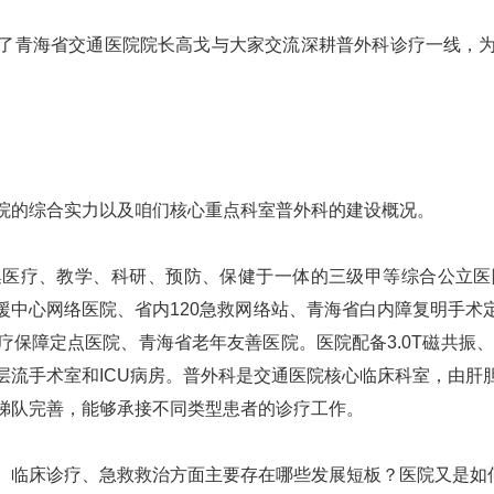
了
青海省交通医院院长高戈
与
大家
交流
深耕普外科诊疗一线
，
的综合实力以及咱们核心重点科室普外科的建设概况。
集医疗、教学、科研、预防、保健于一体的三级甲等综合公立医
援中心网络医院、省内120急救网络站、青海省白内障复明手术
保障定点医院、青海省老年友善医院。医院配备3.0T磁共振、32
流手术室和ICU病房。普外科是
交通
医院核心临床科室，
由
肝
梯队完善，能够承接不同类型患者的诊疗工作。
临床诊疗、急救救治方面主要存在哪些发展短板？医院又是如