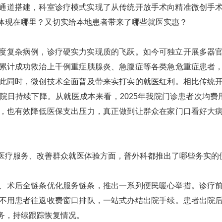
道搭建，科室诊疗模式实现了从传统开放手术向精准微创手术
体现在哪里？又切实给本地患者带来了哪些就医实惠？
度复杂病例，诊疗硬实力实现质的飞跃。如今可独立开展多器
累计成功救治上千例重症胰腺炎、急腹症等各类急危重症患者
此同时，微创技术全面普及带来实打实的就医红利。相比传统
日持续下降。从就医成本来看，2025年我院门诊患者次均费用同比
，也有效降低医保支出压力，真正做到让群众在家门口看好大
疗服务、改善群众就医体验方面，普外科都推出了哪些务实的
术后全链条优化服务链条，推出一系列便民暖心举措。诊疗前
不用患者往返收费窗口排队，一站式办结出院手续。患者出院
务，持续跟踪恢复情况。