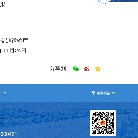
果
输厅
年
11
月
24
日
分享到：
00046号