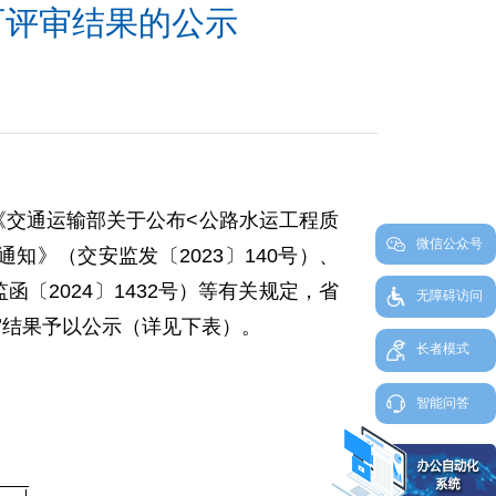
可评审结果的公示
《交通运输部关于公布
<
公路水运工程质
微信公众号
通知》（交安监发〔
2023
〕
140
号）、
监函〔
2024
〕
1432
号）等有关规定，省
无障碍访问
审结果予以公示（详见下表）。
长者模式
智能问答