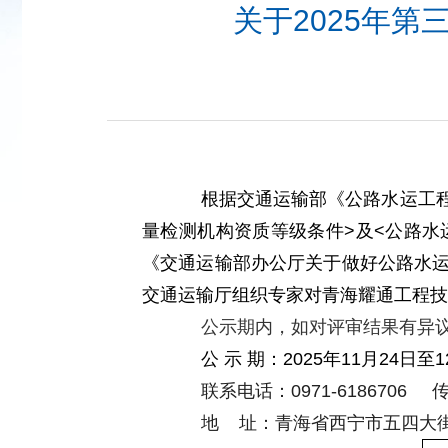
关于2025年
根据交通运输部《公路水运工
量检测机构资质等级条件
>
及
<
公路水
《交通运输部办公厅关于做好公路水
交通运输厅组织专家对青海耀通工程技
公示期内，如对评审结果有异
公 示 期：
2025
年
11
月
24
日至
1
联系电话：
0971-6186706
传
地 址：青海省西宁市五四大