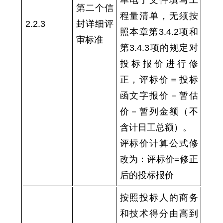
第二个信
程量清单，无须按
2.2.
3
封详细评
照本章第
3.4.2
项和
审标准
第
3.4.3
项的规定对
投标报价进行修
正，评标价＝投标
函文字报价－暂估
价－暂列金额（不
含计日工总额）。
评标价计算公式修
改为：评标价=修正
后的投标报价
按照
投标人的商务
和技术
得分由高到