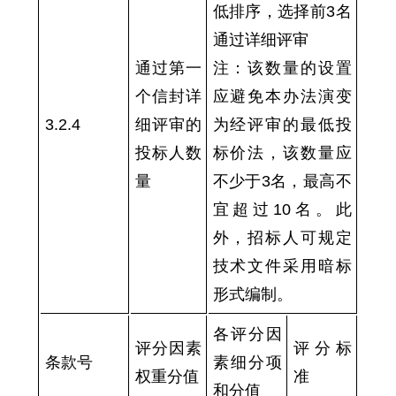
低
排序，选择前
3
名
通过详细评审
通过第一
注：该数量的设置
个信封详
应避免本办法演变
3.2.4
细评审的
为经评审的最低投
投标人数
标价法，该数量应
量
不少于
3
名，最高不
宜超过
10
名。此
外，招标人可规定
技术文件采用暗标
形式编制。
各评分因
评分因素
评分标
条款号
素细分项
权重分值
准
和分值