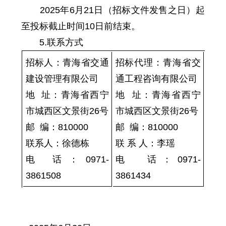
202
5
年
6
月
21
日（招标
文件发售之日）
起
至投标
截止
时间10日前结束。
5
.联系方式
招标人：青海省交通
招标代理：青海省
交
建设管理有限公司
通工程咨询
有限公司
地 址：青海省西宁
地 址：青海省西宁
市城西区文景街26号
市城西区文景街26号
邮 编：81000
0
邮 编：81000
0
联系人：
徐德栋
联 系 人：
李瑶
电 话：
0971-
电
话：0971-
3861508
3861434