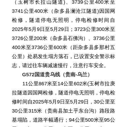
（玉树市长拉山隧道)、3739
公里
400
米至
3741
公里
400
米
（杂多县澜沧江隧道)因国网
检修，隧道停电无照明，停电检修时间自
2025年5月9日至5月29日
；
3723公里300米至
3726公里200米（杂多县石佛沟）、3736公里
400米至3736公里600米（距杂多县多那村五
公里）处易发生塌方落石
，
已设置安全警示标
志
，请过往车辆减速慢行，注意行车安全。
G572
国道贵乌线
（贵南
-
乌兰）
11
公里
867
米至
14
公里
602
米
(玉树市拉庚
拉隧道因国网检修，隧道停电无照明，停电检
修时间自
2025年5月9日至5月29日
，
30
公里至
30公里315米
（贵南县加土乎东台沟）
路段
路
基塌陷，道路半幅通行
；
94
公里
500
米至
95
公