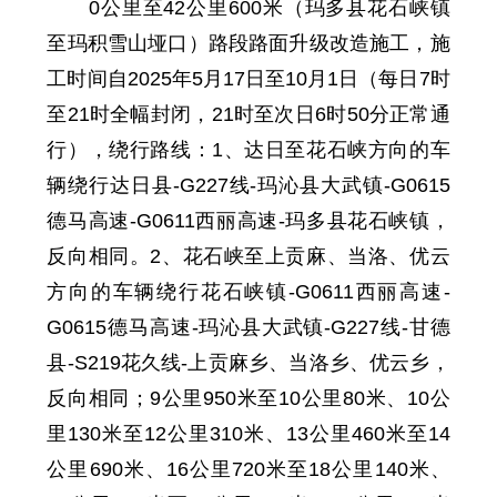
0公里至
42
公里
600
米
（玛多县花石峡镇
至
玛积雪山垭口
）路段路面升级改造施工，施
工时间自
2025年5月17日至10月1日
（每日7时
至21时全幅封闭，21时至次日6时50分正常通
行），绕行路线：1、达日至花石峡方向的车
辆绕行达日县-G227线-玛沁县大武镇-G0615
德马高速-G0611西丽高速-玛多县花石峡镇，
反向相同。2、
花
石峡至上贡麻、当洛、优云
方向的车辆绕行花石峡镇-G0611西丽高速-
G0615德马高速-玛沁县大武镇-G227线-甘德
县-S219花久线-上贡麻乡、当洛乡、优云乡，
反向相同
；
9公里950米至
10
公里
80
米、
10
公
里
130
米至
12
公里
310
米、
13
公里
46
0米至
14
公里
690
米、
16
公里
720
米至
18
公里
140
米、