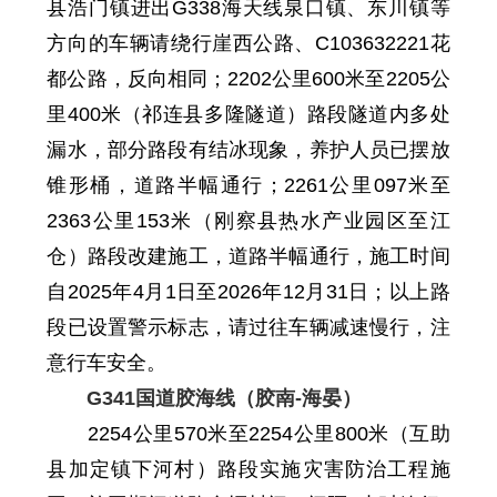
县浩门镇进出
G
338海天线泉口镇、东川镇等
方向的车辆请绕行崖西公路、C103632221花
都公路，反向相同
；
2202
公里
600
米至
2205
公
里
400
米
（祁连县多隆隧道）路段隧道内多处
漏水，部分路段有结冰现象，养护人员已摆放
锥形桶，道路半幅通行
；
2261
公里
097
米至
2363
公里
153
米
（刚察县热水产业园区至江
仓）路段改建施工，道路半幅通行，施工时间
自
2025年
4
月
1
日至2026年1
2
月31日
；
以上路
段已设置警示标志，请过往车辆减速慢行，注
意行车安全。
G341国道胶海线（胶南-海晏）
2254
公里
570
米至
2254
公里
800
米
（互助
县加定镇下河村）路段实施灾害防治工程施