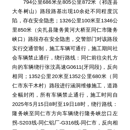
794
公里
686
米至
805
公里
872
米
（
祁连县
大冬树山）路段路基出现10余处不同程度沉
陷
，存在安全隐患；
1326
公里
100
米至
1346
公
里
850
米
（尖扎县隆务黄河大桥至同仁市隆务
峡口）路段存在安全隐患，交警部门对该路段
实行交通管制，
施工车辆可通行，施工期间社
会车辆禁止通行，
绕行路线：同仁前往尖扎方
向的车辆绕行张汶高速G0611(牙同段)，反向
相同
；1352
公里
20
米至
1352
公里
680
米
（同
仁市东干木村）路段进行涵洞维修施工，道路
全幅封闭，所有车辆禁止通行，施工时间自
2025年5月15日8时至19日18时
，绕行路线：
隆务峡至同仁市方向车辆绕行隆务峡岔口左
拐-S203线-同仁铝厂-G316线-同仁市，反向相