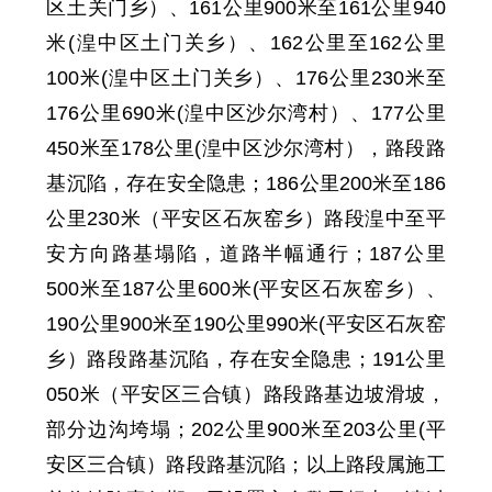
区
土关门乡）、161公里900米至161公里940
米(
湟中区
土门关乡）、162公里至162公里
100米(
湟中区
土门关乡）、176公里230米至
176公里690米(
湟中区
沙尔湾村）、177公里
450米至178公里(
湟中区
沙尔湾村），路段
路
基沉陷，存在安全隐患；186公里200米至186
公里230米（
平安区
石灰窑乡）路段
湟中至平
安方向
路基
塌
陷，
道路
半幅通行；
187公里
500米至187公里600米(
平安区
石灰窑乡）、
190公里900米至190公里990米(
平安区
石灰窑
乡）路段
路基沉陷，存在安全隐患
；191公里
0
50米（
平安区
三合镇）路段路基边坡滑坡，
部分边沟垮塌；202公里900米至203公里(
平
安区
三合镇）路段路基沉陷；以上路段属
施工