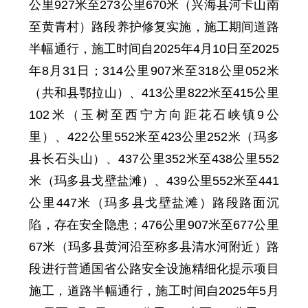
公里
927
米至
273
公里
670
米
（兴海县河卡山南
至黄青村）路段养护修复实施，施工期间道路
半幅通行，施工时间自
2025年4月10日至2025
年8月31日；
31
4
公里
907
米至31
8
公里
052
米
（
共和县
鄂拉山）、41
3
公里
822
米至41
5
公里
102
米（玉树至西宁方向距花石峡镇9公
里）、42
2
公里
552
米至42
3
公里
252
米（
玛多
县
长石头山）、43
7
公里
352
米至43
8
公里
552
米（
玛多县
戈壁盐滩）、43
9
公里
552
米至44
1
公里
447
米（
玛多县
戈壁盐滩）路段路面沉
陷，存在安全隐患；
476
公里
907
米至
677
公里
67
米
（玛多县黄河沿至称多县清水河附近）路
段进行普通国省公路安全设施精细化提示项目
施工，道路半幅通行，施工时间
自
2025年5月