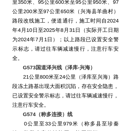
里
350
米
、95
公里
600
米至
95
公里
950
米
、97
公里
200
米至
97
公里
650
米
（兴海县羊曲村）
路段改线施工，便道通行，施工时间自
2024
年4月10日至2025年8月31日
（实际开工日期
为2024年7月1日）
；
以上路段
已设置安全警
示标志，请过往车辆减速慢行，注意行车安
全。
G57
3
国道泽兴线（泽库-兴海）
21公里800米至24公里（泽库至兴海）路
段冻土路基出现大面积沉陷
，存在安全隐患，
已设置安全警示标志，
请过往车辆减速慢行，
注意行车安全。
G574（称多连接）线
0公里至
33
公里
979
米
（称多县至珍秦