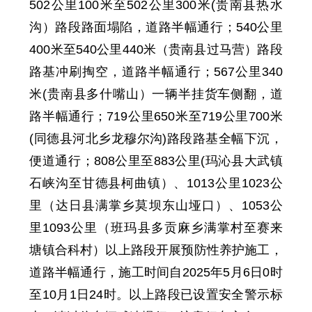
502
公里
100
米至
502
公里
300
米
(贵南县热水
沟）路段路面塌陷，道路半幅通行
；
540公里
400米至540公里440米（贵南县
过马营
）路段
路基冲刷掏空，道路半幅通行；
567
公里
340
米
(贵南县多什嘴山）一辆半挂货车侧翻
，
道
路半幅通行；
719公里650米至719公里700米
(同德县河北乡龙穆尔沟)路段路基全幅下沉，
便道通行；
808
公里至
883
公里
(玛沁县大武镇
石峡沟至甘德县柯曲镇）、1013
公里
1023
公
里
（达日县满掌乡莫坝东山垭口）、1053
公
里
1093
公里
（班玛县多贡麻乡满掌村至赛来
塘镇合科村）以上路段开展预防性养护施工，
道路半幅通行，施工时间自
2025年5月6日0时
至10月1日24时
。
以上路段已设置安全警示标