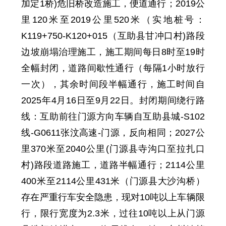
加定1桥)危旧桥改造
施工
，便道通行
；
2019
公
里
120
米至
2019
公里
520
米
（实地桩号：
K119+750-K120+015（互助县甘冲口村)路段
边坡崩塌治理施工，施工期间每日8时至19时
全幅封闭，道路间歇性通行（每隔1小时放行
一次），其余时间段半幅通行，施工时间自
2025年4月16日至9月22日。
封闭期间绕行路
线：互助前往门源方向车辆自互助县城-S102
线-G0611张汶高速-门源，反向相同
；
2027
公
里
370
米至
2040
公里
(门源县寺沟口至拉扎口
村)路段道路施工，道路半幅通行
；
2114公里
400米至2114公里431米（门源县大沙沟桥）
存在严重行车安全隐患，现对10吨以上车辆限
行，限行宽度为2.3米，过往10吨以上从门源