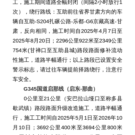
工，施工期间道路全幅封闭（
间
隔2小时放行
1
次），绕行路线：互助前往省界甘肃方向的车
辆自互助-S204扎碾公路-乐都-G6京藏高速-甘
肃，反向相同
，
施工时间自
2025年4月7日至
2025年8月20日；
2296
公里
922
米至
2349
公里
754
米
(甘禅口
至
互助县城)路段路面修补流动
性施工，道路半幅通行
；
以上路段
已设置安全
警示标志，请过往车辆提前择路绕行，注意行
车安全。
G345
国道启那线
（启东
-
那曲）
0
公里至
21
公里
（安巴拉山垭口至称多县
歇武镇）路段路面升级改造施工，
道路
半幅通
行
，
施工
工时间
自
2025年5月1日至2026年10
月10日；
3692
公里
400
米至
3694
公里
800
米