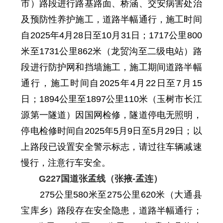
市）路段进行路基路面、桥涵、交安病害处治
及预防性养护施工，道路半幅通行
，施工时间
自2025年4月28日至10月31日
；
1717
公里
800
米至
1731
公里
862
米
（龙贸沟至二级电站）路
段进行防护网和挡墙施工，施工期间道路半幅
通行，施工时间自
2025年4月22日至7月15
日
；1894
公里至
1897
公里
110
米
（玉树市长江
源第一隧道）
因国网检修，隧道停电无照明，
停电检修时间自
2025年5月9日至5月29日
；
以
上路段已设置安全警示标志，请过往车辆减速
慢行，注意行车安全。
G227国道张孟线（张掖-孟连）
275
公里
580米
至
275
公里
620米（大通县
宝库乡）路段存在安全隐患，道路半幅通行；