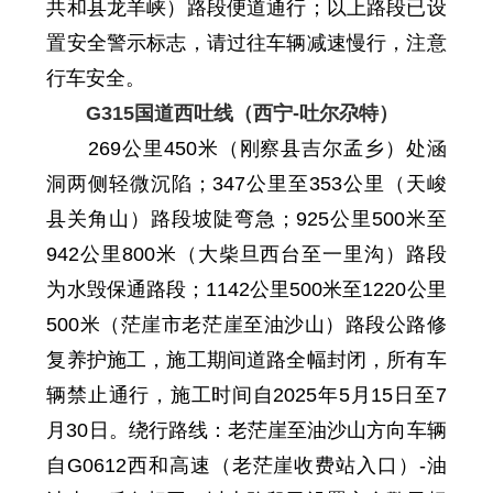
共和县龙羊峡）
路段
便道通行
；
以上路段已设
置安全警示标志，请过往车辆减速慢行，注意
行车安全。
G315国道西吐线（西宁-吐尔尕特）
269
公里
450
米
（刚察县吉尔孟乡）处涵
洞
两侧
轻微沉陷
；
347公里至353公里（天峻
县关角山）路段坡陡弯急
；
925公里500米至
94
2
公里800米（
大柴旦
西台至一里沟）路段
为
水毁保通路段
；
1142
公里
500
米至
1220
公里
500
米
（茫崖市老茫崖至油沙山）路段公路修
复养护施工，施工期间道路全幅封闭，所有车
辆禁止通行，施工时间自
2025年5月15日至7
月30日。
绕行路线：老茫崖至油沙山方向车辆
自G0612西和高速（老茫崖收费站入口）-油