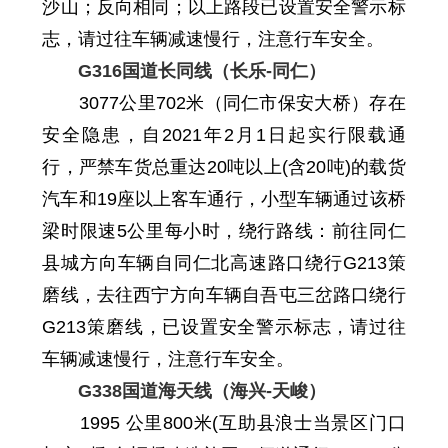
沙山；反向相同
；
以上路段已设置安全警示标
志，请过往车辆减速慢行，注意行车安全。
G316国道长同线（长乐-同仁）
3077公里702米（
同仁市
保安大桥）存在
安全隐患，自2021年2月1日起实行限载通
行，严禁车货总重达20吨以上(含20吨)的载货
汽车和19座以上客车通行，小型车辆通过该桥
梁时限速5公里每小时，绕行路线：
前
往同仁
县城方向车辆
自
同仁北高速路口绕行G213策
磨线，去往西宁方向车辆
自
吾屯三岔路口绕行
G213策磨线
，
已设置
安全
警示标志，请过往
车辆减速慢行，注意行车安全。
G338国道海天线（海兴-天峻）
1995
公里
800
米(互助县浪士当景区门口