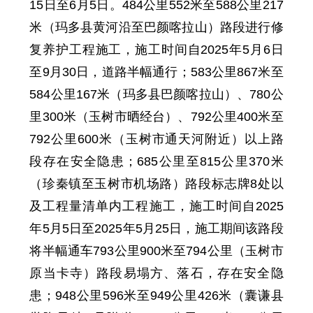
15日至6月5日
。484
公里
552
米至
588
公里
217
米
（玛多县黄河沿至巴颜喀拉山）路段进行修
复养护工程施工，
施工时间自2025年5月6日
至9月30日
，道路半幅通行
；
583公里867米至
584公里167米（
玛多县
巴颜喀拉山）
、
780公
里300米（
玉树市
晒经台）
、
792
公里
400
米至
792
公里
600
米
（玉树市通天河附近）
以上
路
段
存在安全隐患；
685
公里至
815
公里
370
米
（珍秦镇至玉树市机场路）路段标志牌8处以
及工程量清单内工程施工，施工时间
自
2025
年5月5日至2025年5月25
日，施工期间该路段
将半幅通车
793公里900米至794公里（
玉树市
原当卡寺）路段
易塌方、落石，
存在安全隐
患；
948
公里
596
米至
949
公里
426
米
（囊谦县