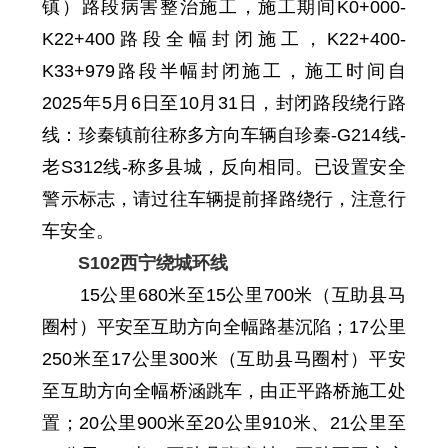
镇）路段病害整治施工，施工期间K0+000-
K22+400路段全幅封闭施工，K22+400-
K33+979路段半幅封闭施工，施工时间自
2025年5月6日至10月31日，
封闭路段绕行路
线：珍秦镇前往称多方向车辆自珍秦-G214
线
-
老S312线-称多县城，反向相同。
已设置安全
警示标志，
请过往车辆提前择路绕行，注意行
车安全。
S102西宁绕城环线
15公里680米至15公里700米（
互助县
马
圈村）平安至互助方向全幅路基沉陷；17公里
250米至17公里300米（
互助县
马圈村）平安
至互助方向全幅桥涵跳车，由正平路桥施工处
置；20公里900米至20公里910米、21公里至