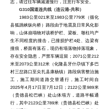
志，请过往车辆减速慢行，注意行车安全。
G310国道连共线（连云港-共和）
1983公里021米至1983公里779米（循化
县狐跳峡纵向桥）路段由于地震及日常风化影
响，山体崩塌物对该桥护栏、梁板、墩柱均产
生不同程度的撞击，已撞损护栏4处、边梁有
撞痕，桥面有落石，现仍有塌落物
掉落现象
，
存在安全隐患，
严
禁
车辆
逗留；
2071
公里
212
米至
2073
公里
312
米
（化隆县牙什尕镇下多巴
村三岔路口至尖扎县康杨镇）路段病害整治施
工，施工期间道路交替通行，施工时间自
2025年4月17日至7月12日
；
2122公里989米
（
贵德县
松巴峡）处山体塌方，道路半幅通
行，其中2123公里789米（
贵德县
松巴峡）处