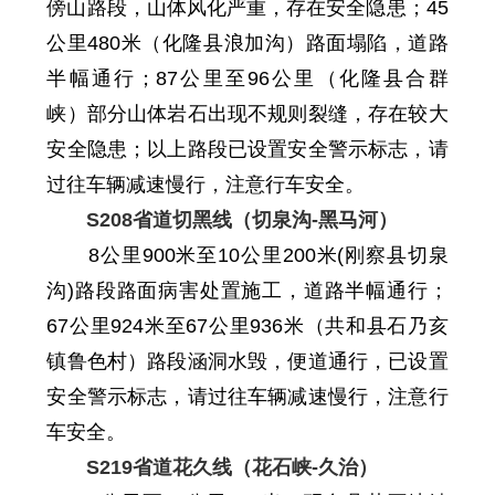
傍山路段，山体风化严重，存在安全隐患；45
公里480米（
化隆县
浪加沟）路面塌陷，
道路
半幅通行；87公里至96公里（化隆县合群
峡）部分山体岩石出现不规则裂缝，存在较大
安全隐患
；
以上路段已设置安全警示标志，请
过往车辆减速慢行，注意行车安全。
S208
省道切黑线
（切泉沟
-
黑马河）
8
公里
900
米至
10
公里
200
米
(刚察县切泉
沟)路段路面病害处置施工，道路半幅通行
；
67
公里
924
米至
67
公里
936
米
（共和县石乃亥
镇鲁色村）路段
涵洞水毁，便道通行
，
已设置
安全警示标志，请过往车辆减速慢行，注意行
车安全。
S219省道花久线（花石峡-久治）