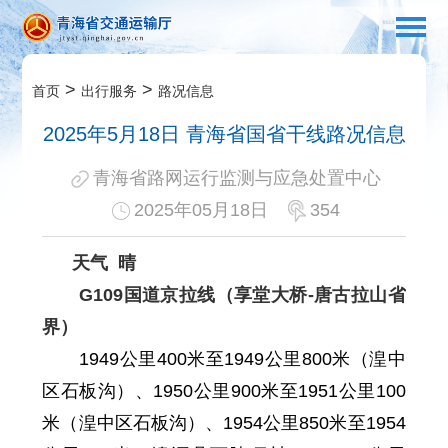
>
>
首页
出行服务
路况信息
2025年5月18日 青海省国省干线路况信息
青海省路网运行监测与应急处置中心
2025年05月18日
354
天气
晴
G109国道京拉线（享
堂大桥-唐古拉山省
界）
1949公里400米至1949公里800米（
湟中
区
石板沟）、1950
公里
900
米至
1951
公里100
米
（湟中区石板沟）
、
1954
公里
850
米至
1954