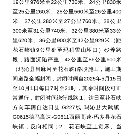
19
公里
976
米至
22
公里
730
米、
24
公里
83
0米
至
25
公里
260
米、
25
公里
56
0米至
26
公里
400
米、
27
公里
28
0米至
27
公里
760
米、
28
公里
30
0米至
31
公里
740
米、
32
公里
38
0米至
33
公
里
620
米、
36
公里9
0
0米至
42
公里
929
米（距
花石峡镇9公里处至玛积雪山垭口）砂养路
段
，
路面沉陷严重；
42
公里至
86
公里
600
米
（玛沁县昌麻河至花石峡)路段施工，施工期
间道路全幅封闭，封闭时间
自
2025年5月15日
至10月1日每日7
时
至21
时
，其余时间段可正
常通行，封闭时间绕行线路:
1、
达日至花石峡
方向
车辆自
达日县
-
G227线
-
玛沁县大武镇
-
G0615德马高速
-
G0611西丽高速
-
玛多县花石
峡镇
，
反向相同；2、
花石峡至上贡麻、当