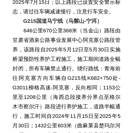
2025年7月15日
；
以上路段已设置安全警示标
志，请过往车辆减速慢行，注意行车安全。
G215国道马宁线（马鬃山-宁洱）
646
公里
670
公里
368
米
（当金山）路段由
甘肃省酒泉公路事业发展中心阿克塞公路段管
养，该路段自
2025年5月12日至5月30日
实施
桥梁预防性养护工程施工，施工期间道路全幅
封闭，所有车辆禁止通行。绕行路线：青海前
往阿克塞方向车辆自G215线K682+750处-
G3011柳格高速-阿克塞，
反
向相同；1153
公
里至
1208
公里
（海西总段接养分界点至格尔
木市察尔汗）路段进行养护施工，道路半幅通
行，施工时间自
2024年11月15日至2025年5
月30日；
143
2
公里
603
米
（曲麻莱县楚玛尔河