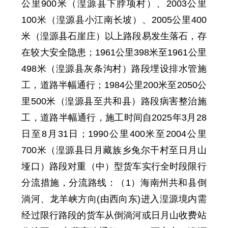
公里
900
米
（
湟源县
下脖项村）
、
2003公里
100米（
湟源县
小江南长坡）、2005公里400
米（
湟源县
石崖庄）以上路段易发生落石，存
在较大安全隐患；1961
公里
398
米至
1961
公里
498
米
（湟源县灰条沟村）路段埋设排水管施
工，道路半幅通行
；
1984
公里
200
米至
2050
公
里
500
米
（湟源
县至
共和县）路段病害整治
施
工
，道路半幅通行，施工时间
自
2025年3月28
日至8月31日
；
1
990公里400米至2004公里
700米（湟源县日月藏族乡兔尔干村至日月山
垭口）路段
对
重（中）型货车实行全时段限行
分流措施
，
分流路线：（1）海南州共和县倒
淌河、龙羊峡方向(由西向东)进入湟源境内需
经过限行路段的货车从倒淌河或日月山收费站