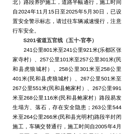
北）路段养护施工，道路半幅通行，施工时间
自
2024年11月15日至2025年5月30日
，
已设
置安全警示标志，请过往车辆减速慢行，注意
行车安全。
S20
1
省道五官线（五十-官亭）
241公里801米至241公里921米(乐都区张
家寺村）、257公里101米至257公里301米
(民
和县虎狼城村
）、258公里301米至258公里
401米
(民和县虎狼城村）
、267公里501米至
267公里551米
(民和县鲍家村）
、267公里991
米至268公里116米
(民和县鲍家村）
路段易发
生塌方、落石，存在安全隐患；263公里544
米至264公里266米(民和县光明村)路段半封闭
施工，车辆交替通行，
施工时间自2005年4月