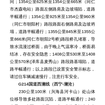
同；
1354
公里
625
米至
1354
公里
665
米
（同仁
市杰森电站）路面左侧路肩及边坡塌陷
，
道路
半幅通行；
1354公里925米至1354公里960米
（
同仁市
朝阳村）路段
路面右侧
路肩及边坡坍
塌，道路半幅通行；
1355
公里
845
米至
1355
公
里
866
米
(同仁市朝阳2号桥)路段桥孔堵塞，导
致水流漫过桥面，由于晚上气温寒冷，桥面易
结冰，
存在安全隐患
；
1408
公里
530
米至
1408
公里
570
米
(泽库县麦秀山）路段路基塌陷，道
路半幅通行
；
以上路段已设置安全警示标志，
请过往车辆减速慢行，注意行车安全。
G214国道西澜线（西宁-澜沧）
230公里100米（兴海县河卡山）处山体
位移导致多处路面沉陷，
道路
半幅通行；240