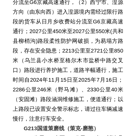
分流至G6京藏高速通行
，
（2）西宁市、湟源
方向（由东向西）进入湟源境内需经过限行路
段的货车从日月乡收费站分流至G6京藏高速
通行；2027公里450米至2027公里550米(
共和
县
柳梢沟)路段柔性防护网破损，为易塌方路
段
，
存在安全隐患
；22
13公里至
2721
公里85
0
米
（
乌兰县小水桥
至格尔木市盐桥中路交叉
口）路段进行养护施工，道路半幅通行，施
工
时间自
2024年11月15日至2025年7月16日；
2286公里246米（野马滩）、2330公里40米
（安固滩）路段涵洞维修施工，便道通行；
以
上路段已设置安全警示标志，请过往车辆减速
慢行，注意行车安全。
G213国道策磨线（策克-磨憨）