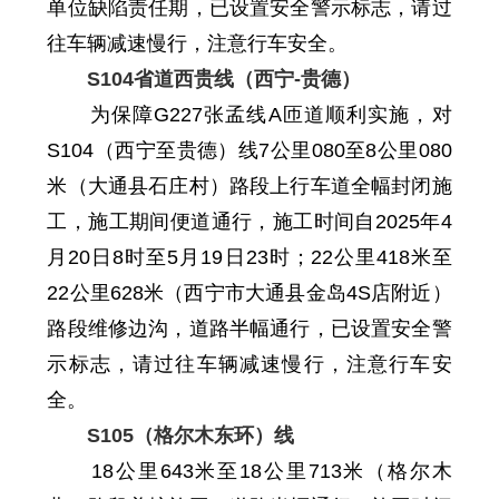
单位
缺陷责任期，已设置安全警示标志，请过
往车辆减速慢行，注意行车安全。
S104省道西贵线（西宁-贵德）
为保障G227张孟线A匝道顺利实施，对
S104（西宁至贵德）线7
公里
080
至
8
公里
080
米
（大通县石庄村）路段上行车道全幅封闭施
工，施工期间便道通行
，
施工时间自
2025年4
月20日8时至5月19日23时
；
22公里418米
至
22公里
62
8米
（西宁市大通县金岛4S店附近）
路段维修边沟，道路半幅通行，
已设置安全警
示标志，请过往车辆减速慢行，注意行车安
全。
S105（格尔木东环）线
18
公里
643
米至
18
公里
713
米
（格尔木