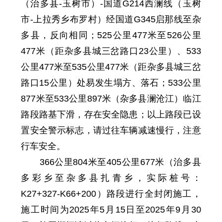
（治多县-玉树市）-国道G214西澜线（玉树
市-上拉秀乡布罗村）经国道G345启那线至杂
多县，反向相同
；
525
公里
477米
至
526
公里
477米
（距杂多县城三岔路口23公里）、
533
公里
477米
至
535
公里
477米
（距杂多县城三岔
路口15公里）处
易发生塌方
、
落石；
533
公里
877
米至
533
公里
897
米（
杂多县
澜沧江）临江
路段路基下滑，存在安全隐患
；以上路段
已设
置安全警示标志，请过往车辆减速慢行，注意
行车安全。
366
公里
804
米至
405
公里
677
米
（治多县
多彩乡至杂多县扎青乡，实际桩号：
K27+327-K66+200）路段进行全封闭施工，
施工时间为
2025年5月15日至2025年9月30