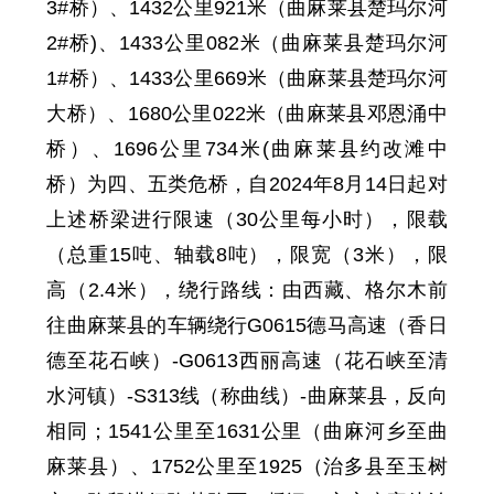
3#桥）、1432
公里
921
米
（曲麻莱县楚玛尔河
2#桥)、1433
公里
0
8
2米
（曲麻莱县楚玛尔河
1#桥）、1433
公里
669
米
（曲麻莱县楚玛尔河
大桥）、1680
公里
0
2
2米
（曲麻莱县邓恩涌中
桥）
、
1696
公里
734
米
(曲麻莱县约改滩中
桥）为四、五类危桥，自
2024年8月14日
起对
上述桥梁进行限速（30
公里每
小时），限载
（总重15吨、轴载8吨），限宽（3米），限
高（
2.4
米）
，
绕行路线：由西藏、格尔木前
往曲麻莱县的车辆绕行G0615德马高速（香日
德至花石峡）-G0613西丽高速（花石峡至清
水河镇）-S313线（称曲线）-曲麻莱县，反向
相同
；1541
公里至
1631
公里
（曲麻河乡至曲
麻莱县）、1752
公里至
1925（治多县至玉树