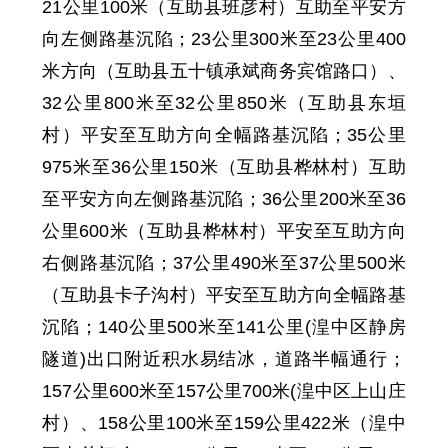
21公里100米（
互助县
班彦村）互助至平安方
向左侧路基沉陷；23公里300米至23公里400
米方向（
互助县
五十镇承斌商务宾馆路口）、
32公里800米至32公里850米（
互助县
东垣
村）平安至互助方向全幅路基沉陷；35公里
975米至36公里150米（
互助县
桦林村）互助
至平安方向左侧路基沉陷；36公里200米至36
公里600米（
互助县
桦林村）平安至互助方向
右侧路基沉陷；37公里490米至37公里500米
（
互助县
卡子沟村）平安至互助方向全幅路基
沉陷
；
140
公里
500
米至
141
公里
(湟中区静房
隧道)出口附近积水
易结冰
，
道路
半幅通行；
157公里600米至157公里700米(
湟中区
上山庄
村）、158公里100米至159公里422米（
湟中