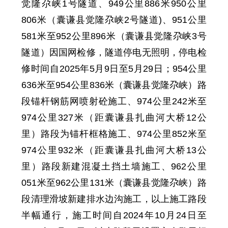
觉隆尕峡1号隧道、949
公里
886
米
950
公里
806
米
（囊谦县觉隆尕峡2号隧道)、951
公里
581
米至
952
公里
896
米
（囊谦县觉隆尕峡3号
隧道）因国网检修，隧道停电无照明，停电检
修时间自
2025年5月9日至5月29日
；
95
4
公里
636
米至
95
4
公里
836
米
（囊谦县觉隆尕峡）路
段锚杆钢筋网喷射砼施工
、
97
4
公里
242
米至
97
4
公里
327
米
（
距
囊谦县扎曲河大桥12公
里）路段为锚杆框格施工
、
97
4
公里
852
米至
97
4
公里
932
米
（
距
囊谦县扎曲河大桥13公
里）路段新建混凝土挡土墙施工
、
96
2
公里
051
米至
96
2
公里
131
米
（囊谦县觉隆尕峡）路
段清理滑坡新建排水边沟施工
，以上
施工
路段
半幅通行，施工时间
自
2024年10月24日至