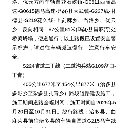
洛、优云方向
车辆自
花石峡镇
-
G0611西丽高
速
-
G0615德马高速
-
玛沁县大武镇
-
G227线
-
甘
德县
-
S219花久线
-
上贡麻乡、当洛乡、优云
乡
，
反向相同
；
87公里81米(玛沁县昌麻河)处
桥梁坍塌，便道通行
；
以上路段已设置安全警
示标志，请过往车辆减速慢行，注意行车安
全。
S224省道二丁线（二道沟兵站G109岔口-
丁青
）
405
公里
677
米至
454
公里
877
米
（治多县
多彩乡至杂多县扎青乡）路段道路建设施工，
施工期间道路全幅封闭，
施工时间自2025年5
月20日至10月31日
。绕行路线：治多县、曲
麻莱县前往杂多县的车辆自国道G215马宁线