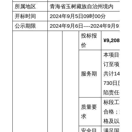
所属地区
青海省玉树藏族自治州境内
开标时间
20
2
4年9月
5
日
09
时
00分
公示期限
202
4
年
9
月
6日----202
4
年
9
月
9
日
投标报
¥9,208,427.
价
本项目代建
订至项目竣
服务期
共计
146
730日历
陷责任期73
标段工程交
质量要
合格；竣工
求
格及以上。
安全目
满足国家、