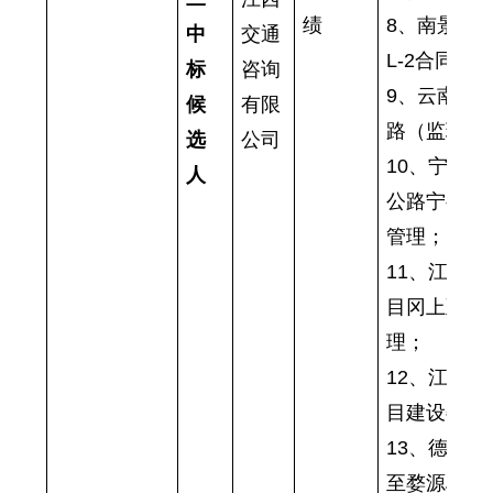
绩
8、南景高速
中
交通
L-2合同段)
标
咨询
9、云南武
候
有限
路（监理1
选
公司
10、宁都
人
公路宁都至
管理；
11、江西
目冈上至宁
理；
12、江西
目建设委托
13、德州
至婺源段新