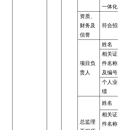
一体化。
资质、
财务及
符合招标文
信誉
姓名
段
相关证
高
项目
负
件名称
黔
责人
及编号
个人业
西
绩
能
姓名
吴
相关证
监
总监理
件名称
JG