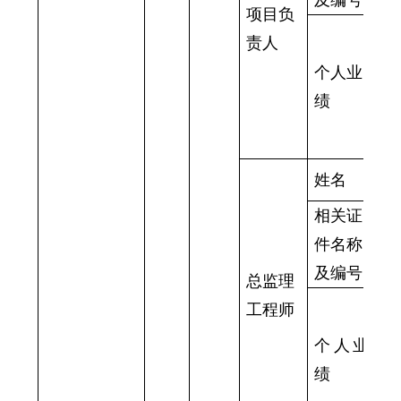
项目
负
1
责人
特
个人业
2
绩
政
（
姓名
黄
相关证
监
件名称
JG
及编号
总监理
1
工程师
宁
个人业
胜
绩
2