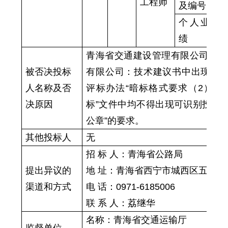
工程师
及编号
个人业
宜
绩
办
青海省交通建设管理有限公司
/青
被否决投标
有限公司：技术建议书中出现牵
人名称及否
评标办法“暗标格式要求（2）构
决原因
标”文件中均不得出现可识别投标
公章”的要求。
其他投标人
无
招
标
人：
青海省公路局
提出异议的
地
址：
青海省西宁市城西区五四大
渠道和方式
电
话：
0971-6185006
联
系
人：
荔继华
名称：
青海省交通运输厅
监督单位