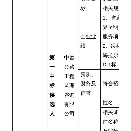
标
相关规定。
1、省道黑
界至明水段
企业业
服务项目；
绩
2、绥芬河
海拉尔至满
第
中咨
D-1标。
一
公路
资质、
中
工程
财务及
符合招标文
标
监理
信誉
候
咨询
姓名
徐
选
有限
相关证
人
公司
件名称
高
及编号