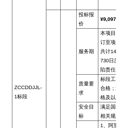
至
投标报
¥9,097,578
价
本项目代建
订至项目竣
服务期
共计
146
730日历
陷责任期73
标段工程交
质量要
ZCCDDJJL-
合格；竣工
求
1标段
格及以上。
安全目
满足国家、
标
相关规定。
1、阿里地区