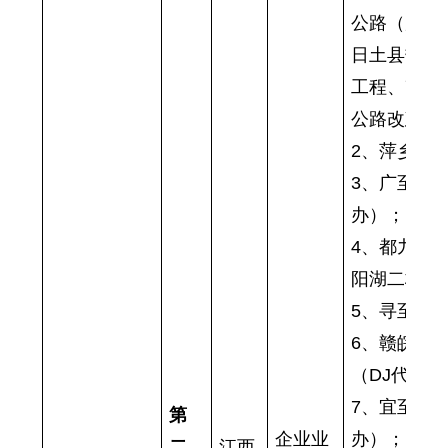
公路（原日
日土县热帮
工程、改则
公路改建工
2、萍乡至
3、广至吉
办）；
4、都九高
阳湖二桥项
5、寻至龙
6、赣皖界
（DJ代建
7、宜至遂
第
企业业
办）；
二
江西