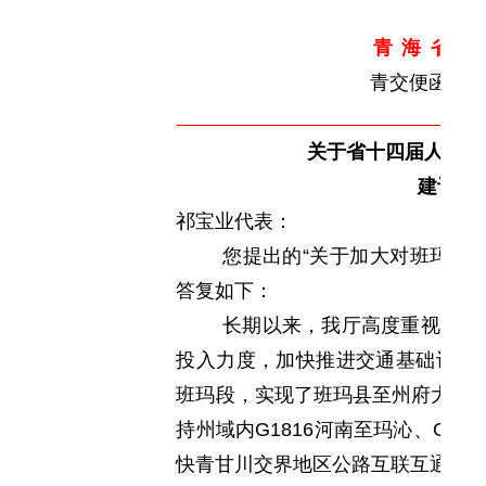
青海省
青交
便
函〔2
关于省十四届人大一次
建议答
祁宝业代表：
您提出的
“关于加大对班玛县
答复如下：
长期以来，我厅高度重视果洛
投入力度，加快推进交通基础设施建设
班玛段，实现了班玛县至州府大武的
持州域内G1816河南至玛沁、G3
快青甘川交界地区公路互联互通步