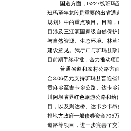
国道方面，G227线班玛至友
班玛至年龙段是重要的出省通道，也
规划》中的重点项目。目前，已编
目涉及三江源国家级自然保护区玛
与自然资源、生态环境、林草等部
建设意见。我厅正与班玛县政府共
目前期手续审批，合力推动项目早
普通省道和农村公路方面，20
金3.06亿元支持班玛县普通省道
贡麻乡至吉卡乡公路、达卡乡至吉
川阿坝省界红色旅游公路和给(沟)南
目，以及则达桥、达卡乡卡昂多柯
排地方政府一般债券资金705万元
道路等项目，进一步完善了交通基